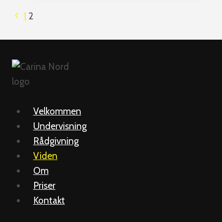
–
Forrige
Side
1
2
en
side
guide
navigation
til
forældre
Velkommen
Undervisning
Rådgivning
Viden
Om
Priser
Kontakt