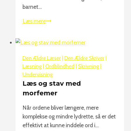
barnet…
Hvorfor
Læs mere
vil
mit
barn
ikke
Den Ældre Læser
|
Den Ældre Skriver
|
læse?
Læsning
|
Ordblindhed
|
Skrivning
|
Undervisning
Læs og stav med
morfemer
Når ordene bliver længere, mere
komplekse og mindre lydrette, så er det
effektivt at kunne inddele ord i…