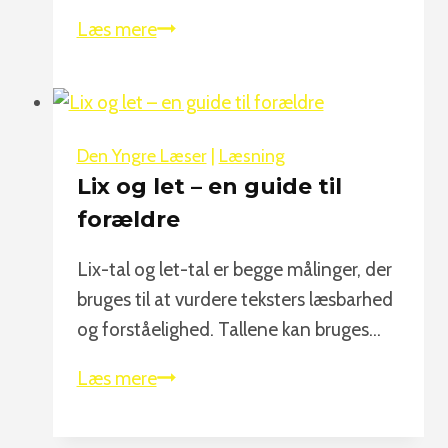
Læs
Læs mere
og
stav
med
morfemer
Den Yngre Læser
|
Læsning
Lix og let – en guide til
forældre
Lix-tal og let-tal er begge målinger, der
bruges til at vurdere teksters læsbarhed
og forståelighed. Tallene kan bruges…
Lix
Læs mere
og
let