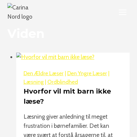
Fortsæt
til
indhold
Viden
Den Ældre Læser
|
Den Yngre Læser
|
Læsning
|
Ordblindhed
Hvorfor vil mit barn ikke
læse?
Læsning giver anledning til meget
frustration i børnefamilier. Det kan
være svært at forstå årsagerne til, at