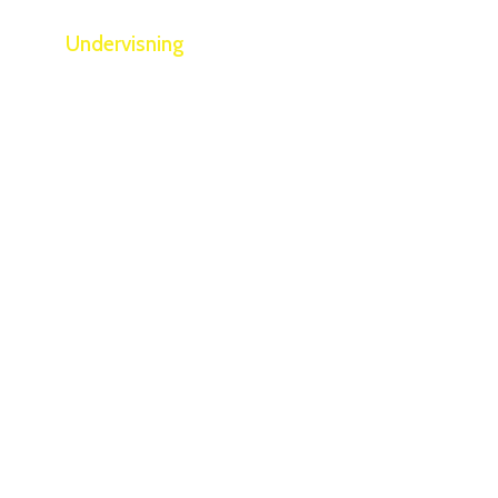
men
Undervisning
Rådgivning
Viden
Om
Å TIL INDIVIDUEL
UNDERVISNING I
LÆSNING OG
STAVNING