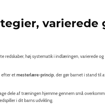
ategier, varierede
ete redskaber, høj systematik i indlæringen, varierede 
 efter et
mesterlære-princip
, der gør barnet i stand ti
tage dele af træningen hjemme gennem små overkommelig
spiller i dit barns udvikling.