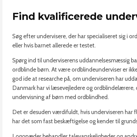
Find kvalificerede under
Søg efter undervisere, der har specialiseret sig i o
eller hvis barnet allerede er testet.
Spørg ind til underviserens uddannelsesmæssig ba
ordblinde børn. At være ordblindeunderviser er ikke
god ide at researche på, om underviseren har uddanne
Danmark har vi læsevejledere og ordblindelærere,
undervisning af børn med ordblindhed.
Det er desuden værdifuldt, hvis underviseren har f
har det som fast beskæftigelse og kender til grund
Logopæder behandler talevanskeligheder og andre pr