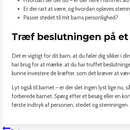
Hvordan ser der ud – er der flere i rummet ad 
Er der rart at være, og hvordan opleves stem
Passer stedet til mit barns personlighed?
Træf beslutningen på et
Det er vigtigt for dit barn, at du føler dig sikker i
har brug for at mærke, at du har truffet beslutni
kunne investere de kræfter, som det kræver at være
Lyt også til barnet – er der slet ingen lyst lige nu, 
forberede barnet. Spørg efter et besøg eller en ko
første indtryk af personen, stedet og stemningen.