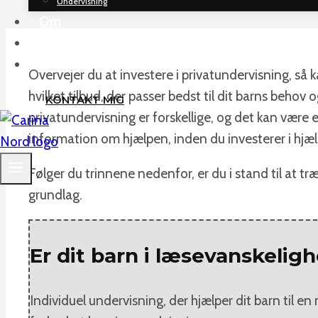
Undervisning
Om
Priser
Kontakt
Overvejer du at investere i privatundervisning, så k
hvilket tilbud, der passer bedst til dit barns behov
KONTAKT MIG
privatundervisning er forskellige, og det kan være e
information om hjælpen, inden du investerer i hjæl
Følger du trinnene nedenfor, er du i stand til at tr
grundlag.
Er dit barn i læsevanskelig
Individuel undervisning, der hjælper dit barn til e